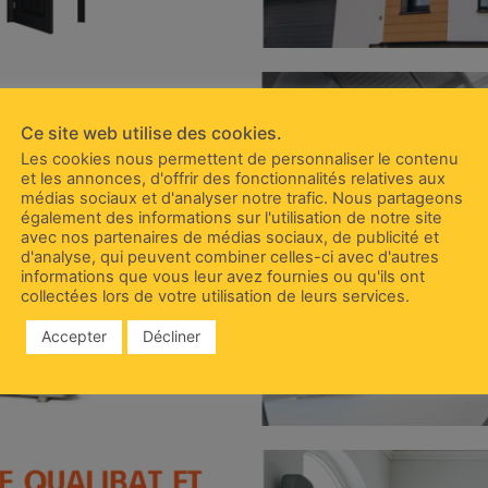
Ce site web utilise des cookies.
Les cookies nous permettent de personnaliser le contenu
et les annonces, d'offrir des fonctionnalités relatives aux
médias sociaux et d'analyser notre trafic. Nous partageons
également des informations sur l'utilisation de notre site
avec nos partenaires de médias sociaux, de publicité et
d'analyse, qui peuvent combiner celles-ci avec d'autres
informations que vous leur avez fournies ou qu'ils ont
collectées lors de votre utilisation de leurs services.
Accepter
Décliner