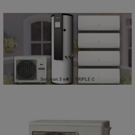
pour un confort sur mesure.
concentré de tous les avantages de la détente directe,
utilisant le même groupe extérieur, TRIPLE C est le
avec des unités murales, gainables, et cassettes. En
climatiser individuellement chaque pièce d’un logement,
TRIPLE C peut intégrer jusqu’à 4 unités intérieures pour
chauffe-eau avec un seul groupe extérieur. La solution
Hitachi, TRIPLE C : climatisation réversible, chauffage,
Offrez l’excellence avec la première solution 3 en 1
Solution 3 en 1, TRIPLE C
Solution 3 en 1, TRIPLE C
permet de rafraîchir l’habitation.
chaleur de l’intérieur est évacuée vers l’extérieur, ce qui
vers l’intérieur, pour chauffer l’habitation. En été, la
En hiver, les calories de l’air extérieur sont transférées
vers un autre, grâce à un circuit frigorifique hermétique.
(chaleur) contenues gratuitement dans l’air d’un endroit