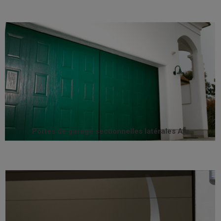
garage contemporaine par excellence.
Performante, robuste et esthétique, c'est la porte de
largeur souhaitée sans seuil encombrant à franchir.
télécommandée qui permet un passage piéton à la
différence. Elles proposent une ouverture et fermeture
recommandons a tous ceux pour qui un détail fait la
et PEGASUS 80 représentent la gamme que nous
Les portes de garages sectionnelles verticales PEGASUS
Portes de garage sectionnelles latérales Alu
latérales Alu
Portes de garage sectionnelles
rangement.
préservent ainsi l’espace latéral à l’intérieur pour le
libèrent entièrement l’espace devant le garage et