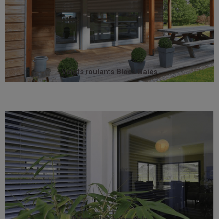
conformes aux exigences de la RT 2012 et aux
phoniques et de perméabilité à l’air exceptionnelles,
apportées lui confèrent des performances thermiques,
plus de sa simplicité de pose, les dernières innovations
pour la rénovation lourde et les constructions neuves. En
Le bloc-baie est un ensemble « volet + fenêtre » adapté
Volets roulants Blocs Baies
Volets roulants Blocs Baies
au soleil.
la meilleure solution pour les pièces fortement exposées
Elément architectural de premier plan, c’est également
désormais très demandé pour l’habitat individuel.
bureaux et entreprises, le brise-soleil orientable est
Longtemps recommandé par les architectes pour les
Brise soleil orientable