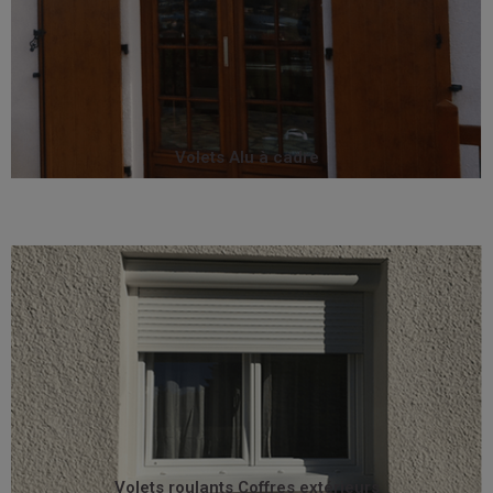
avec élégance votre façade.
de coloris résistant à la lumière et au temps, et habillent
Teintés dans la masse ou plaxés, ils offrent un vrai choix
présente une parfaite solidité avec leur cadre soudé.
Lames ajourées ou non, les volets à cadre Sothoferm
Volets Alu à cadre
Volets Alu à cadre
volet roulant idéal pour la rénovation.
architecturale design aux façades. Le DECO VE² est le
coffres extérieurs ajoutent également une dimension
emplacement n'est prévu pour un volet roulant, les
Particulièrement appréciés en rénovation quand aucun
Volets roulants Coffres extérieurs
Volets roulants Coffres extérieurs