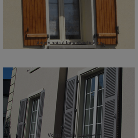
signent toute l’authenticité de la maison.
nombreuses configurations, les volets battants bois
volets sur mesure. Motorisables, disponibles dans de
Tous les volets battants bois à lames verticales sont des
Volets bois à lames verticales
Volets bois à lames verticales
décors, et sont disponibles dans de multiples essences.
peuvent accueillir de nombreuses configurations et
traditionnelle. Particulièrement solides et résistants, il
Les volets à cadre bénéficie d’une fabrication
Volets bois à cadre
Volets bois à cadre