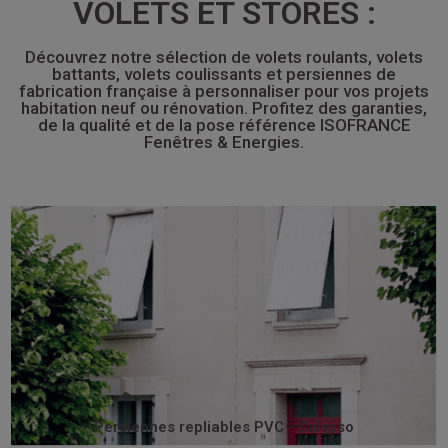
VOLETS ET STORES :
Découvrez notre sélection de volets roulants, volets
battants, volets coulissants et persiennes de
fabrication française à personnaliser pour vos projets
habitation neuf ou rénovation. Profitez des garanties,
de la qualité et de la pose référence ISOFRANCE
Fenêtres & Energies.
rénovation.
C’est la persienne idéale pour mener à bien une
et rivetées sur des paumelles en acier zingué ou inox.
par des broches aluminium, traversant chaque panneau
composées de lames verticales alvéolaires assemblées
Les persiennes repliables en PVC CALYPSO sont
Persiennes repliables PVC - Calypso
Persiennes repliables PVC - Calypso