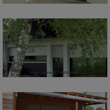
maximum.
position relevée et préservent un clair de vitrage
Complètement intégrés au bâti, ils sont invisibles en
menuisés ou maçonnés, neuf ou rénovation.
Les volets traditionnels s’adaptent à tous les coffres
Volets roulants Traditionnels
Volets roulants Traditionnels
bâtiments basse consommation (BBC).