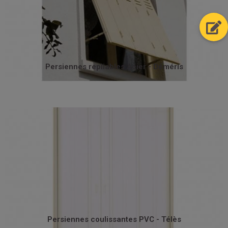
pour mener à bien une rénovation.
pleins d’épaisseur 10/10ème. C’est la persienne idéale
Persienne repliable en acier composée de panneaux
Persiennes repliables Acier - Déméris
Persiennes repliables Acier - Déméris
occulter vos ouvertures.
Réalisé avec tout le soin, c’est le produit idéal pour
modèle présente un excellent rapport qualité/prix.
traverses haute et basse pour une bonne étanchéité. Ce
Persienne coulissante en PVC équipée d'un joint sur les
Persiennes coulissantes PVC - Télès
Persiennes coulissantes PVC - Télès