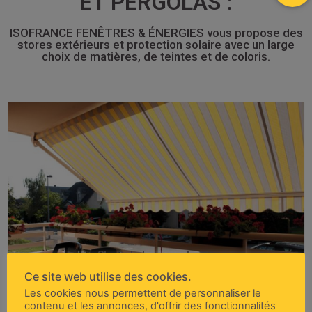
ET PERGOLAS :
ISOFRANCE FENÊTRES & ÉNERGIES vous propose des
stores extérieurs et protection solaire avec un large
choix de matières, de teintes et de coloris.
plafond, baie ou face selon vos besoins.
motorisation. Un support universel autorise une pose
grâce à un treuil manœuvrable de l’intérieur ou par
robuste, il offre une souplesse d’utilisation incomparable
inclinaison de grande envergure. Esthétique, fiable et
protection aux terrasses et aux balcons avec son
Le store monobloc Loggia offre un maximum de
Store de terrasse Logia
Store de terrasse Logia
Ce site web utilise des cookies.
Les cookies nous permettent de personnaliser le
contenu et les annonces, d'offrir des fonctionnalités