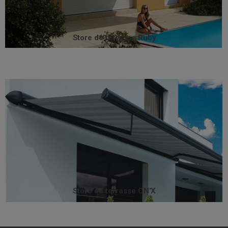
Store de terrasse Ruby
Store de terrasse Ruby
parfaitement dans l’architecture de votre habitation.
grâce à ses ogives de finition latérale, s’intègre
dimensions généreuses. Son coffre de forme arrondie,
La gamme de stores coffres On'X se distingue par ses
Store de terrasse ON'X
Store de terrasse ON'X