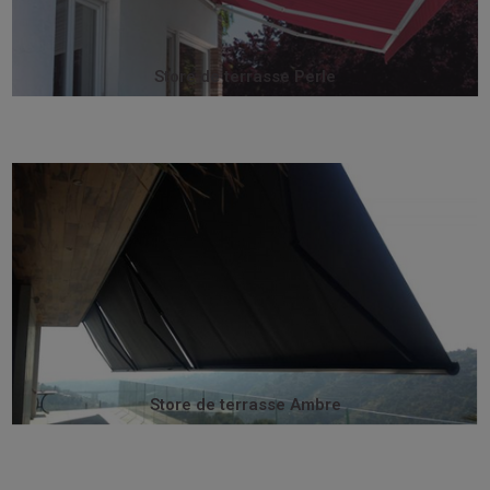
Store de terrasse Perle
Store de terrasse Perle
bienvenue.
apportant une touche d’harmonie et de finesse
protègent parfaitement toile, bras et moteur tout en
son très faible encombrement (hauteur : 16,6 cm)
fait de ses dimensions compactes. Sa forme arrondie et
Le store Ambre est le produit idéal pour les balcons du
Store de terrasse Ambre
Store de terrasse Ambre