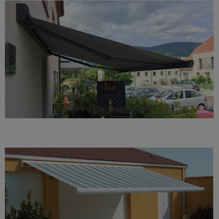
toile, bras et moteur.
joues latérales en aluminium thermolaqué, accueille
m2 d'ombre. Son coffre compact très design, équipé de
dimensions raisonnables pour vous faire profiter de 18
avec sobriété à tout type d’architecture et affiche des
adapté pour les petites terrasses et balcons. Il s’intègre
Design et discret, le store QUARTZ est particulièrement
Store de terrasse Quartz
Store de terrasse Quartz
Toile, bras et moteur y sont parfaitement protégés.
mètres de large et une avancée maximale de 4 mètres.
Le store spécial très grandes terrasses jusqu’à 17,70