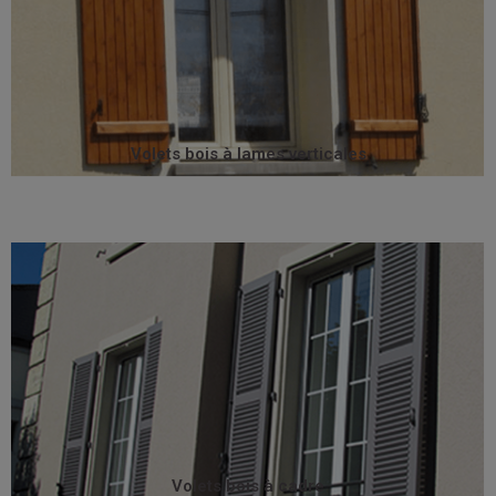
signent toute l’authenticité de la maison.
nombreuses configurations, les volets battants bois
volets sur mesure. Motorisables, disponibles dans de
Tous les volets battants bois à lames verticales sont des
Volets bois à lames verticales
Volets bois à lames verticales
décors, et sont disponibles dans de multiples essences.
peuvent accueillir de nombreuses configurations et
traditionnelle. Particulièrement solides et résistants, il
Les volets à cadre bénéficie d’une fabrication
Volets bois à cadre
Volets bois à cadre