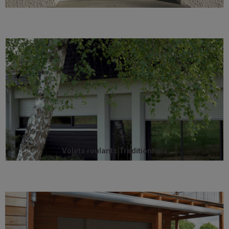
maximum.
position relevée et préservent un clair de vitrage
Complètement intégrés au bâti, ils sont invisibles en
menuisés ou maçonnés, neuf ou rénovation.
Les volets traditionnels s’adaptent à tous les coffres
Volets roulants Traditionnels
Volets roulants Traditionnels
bâtiments basse consommation (BBC).