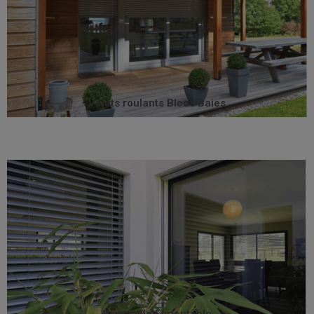
conformes aux exigences de la RT 2012 et aux
phoniques et de perméabilité à l’air exceptionnelles,
apportées lui confèrent des performances thermiques,
plus de sa simplicité de pose, les dernières innovations
pour la rénovation lourde et les constructions neuves. En
Le bloc-baie est un ensemble « volet + fenêtre » adapté
Volets roulants Blocs Baies
Volets roulants Blocs Baies
au soleil.
la meilleure solution pour les pièces fortement exposées
Elément architectural de premier plan, c’est également
désormais très demandé pour l’habitat individuel.
bureaux et entreprises, le brise-soleil orientable est
Longtemps recommandé par les architectes pour les
Brise soleil orientable