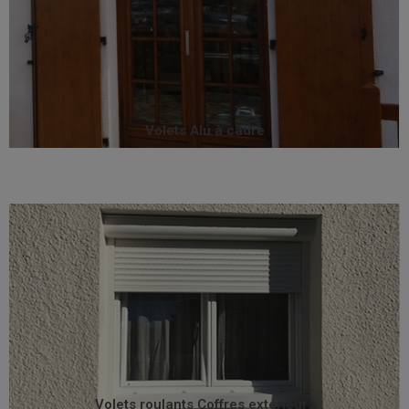
avec élégance votre façade.
de coloris résistant à la lumière et au temps, et habillent
Teintés dans la masse ou plaxés, ils offrent un vrai choix
présente une parfaite solidité avec leur cadre soudé.
Lames ajourées ou non, les volets à cadre Sothoferm
Volets Alu à cadre
Volets Alu à cadre
volet roulant idéal pour la rénovation.
architecturale design aux façades. Le DECO VE² est le
coffres extérieurs ajoutent également une dimension
emplacement n'est prévu pour un volet roulant, les
Particulièrement appréciés en rénovation quand aucun
Volets roulants Coffres extérieurs
Volets roulants Coffres extérieurs