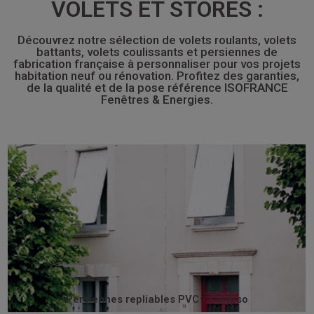
VOLETS ET STORES :
Découvrez notre sélection de volets roulants, volets
battants, volets coulissants et persiennes de
fabrication française à personnaliser pour vos projets
habitation neuf ou rénovation. Profitez des garanties,
de la qualité et de la pose référence ISOFRANCE
Fenêtres & Energies.
rénovation.
C’est la persienne idéale pour mener à bien une
et rivetées sur des paumelles en acier zingué ou inox.
par des broches aluminium, traversant chaque panneau
composées de lames verticales alvéolaires assemblées
Les persiennes repliables en PVC CALYPSO sont
Persiennes repliables PVC - Calypso
Persiennes repliables PVC - Calypso