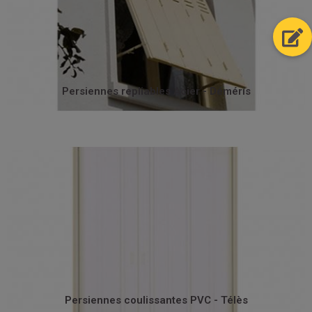
pour mener à bien une rénovation.
pleins d’épaisseur 10/10ème. C’est la persienne idéale
Persienne repliable en acier composée de panneaux
Persiennes repliables Acier - Déméris
Persiennes repliables Acier - Déméris
occulter vos ouvertures.
Réalisé avec tout le soin, c’est le produit idéal pour
modèle présente un excellent rapport qualité/prix.
traverses haute et basse pour une bonne étanchéité. Ce
Persienne coulissante en PVC équipée d'un joint sur les
Persiennes coulissantes PVC - Télès
Persiennes coulissantes PVC - Télès